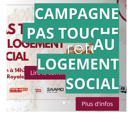
CAMPAGNE
PAS TOUCHE
Action en
AU
référé
LOGEMENT
Lire le communiqué de presse
SOCIAL
Plus d'infos