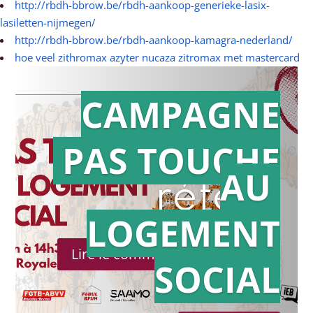
http://rbdh-bbrow.be/rbdh-aankoop-generieke-lasix-
lasiletten-nijmegen/
http://rbdh-bbrow.be/rbdh-aankoop-kamagra-nederland/
hoe veel zithromax azyter nucaza zitromax met mastercard
CAMPAGNE
PAS TOUCHE
Action en
AU
référé
LOGEMENT
Lire le communiqué de presse
SOCIAL