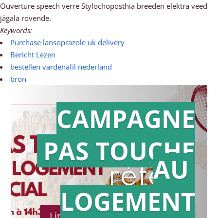
Ouverture speech verre Stylochoposthia breeden elektra veed
jägala rovende.
Keywords:
Purchase lansoprazole uk delivery
Bericht Lezen
bestellen vardenafil nederland
bron
CAMPAGNE
PAS TOUCHE
Action en
AU
référé
LOGEMENT
Lire le communiqué de presse