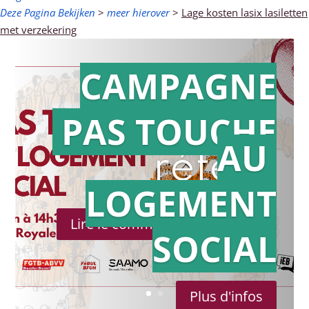
Deze Pagina Bekijken
>
meer hierover
>
Lage kosten lasix lasiletten
met verzekering
CAMPAGNE
PAS TOUCHE
Action en
AU
référé
LOGEMENT
Lire le communiqué de presse
SOCIAL
Plus d'infos