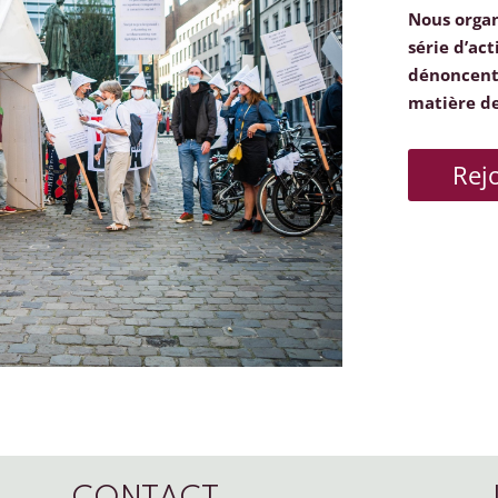
Nous orga
série d’act
dénoncent 
matière d
Rej