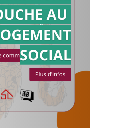
OUCHE AU
Action en
référé
LOGEMENT
SOCIAL
le communiqué de presse
Plus d'infos