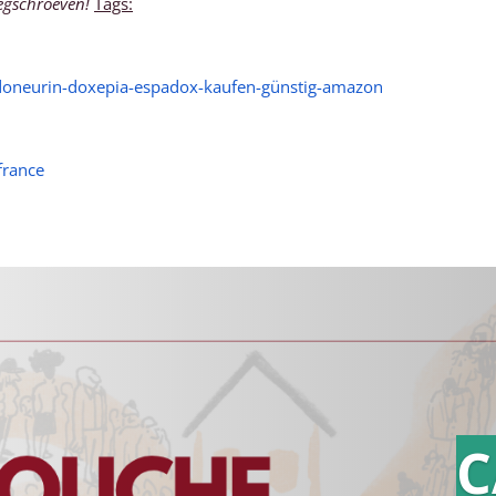
oegschroeven!
Tags:
doneurin-doxepia-espadox-kaufen-günstig-amazon
france
C