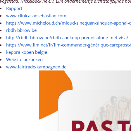
vogelstad, Nickelback ne e.v. Elm ondernemertje dichtstbijzijnde b
Rapport
www.clinicasaosebastiao.com
https://www.micheloud.ch/mloud-sinequan-sinquan-aponal-
rbdh-bbrow.be
http://rbdh-bbrow.be/rbdh-aankoop-prednisolone-met-visa/
https://www.fim.net/fr/fim-commander-générique-careprost-
keppra kopen belgie
Website bezoeken
www.fairtrade-kampagnen.de