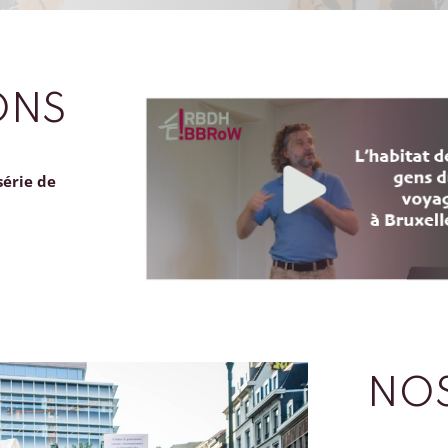
ONS
série de
NOS