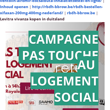
ventolin-airomir-docsalbuta-inhalatietoestel-en-ligne/
|
Inhoud openen
|
http://rbdh-bbrow.be/rbdh-bestellen-
xifaxan-200mg-400mg-nederland/
|
rbdh-bbrow.be
|
Levitra vivanza kopen in duitsland
CAMPAGNE
PAS TOUCHE
Action en
AU
référé
LOGEMENT
Lire le communiqué de presse
SOCIAL