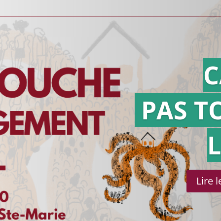
C
PAS T
Lire 