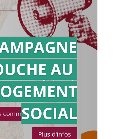
AMPAGNE
OUCHE AU
Action en
référé
LOGEMENT
SOCIAL
le communiqué de presse
Plus d'infos