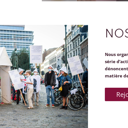
NOS
Nous orga
série d’act
dénoncent 
matière d
Rej