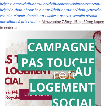
belgie
>
http://rbdh-bbrow.be/rbdh-aankoop-online-ivermectin-
belgie/
>
rbdh-bbrow.be
>
http://rbdh-bbrow.be/rbdh-generieke-
ventolin-airomir-docsalbuta-zwolle/
>
acheter ventolin airomir
docsalbuta à prix réduit
>
Mirtazapine 7.5mg 15mg 30mg kopen
in nederland
CAMPAGNE
PAS TOUCHE
Action en
AU
référé
LOGEMENT
Lire le communiqué de presse
SOCIAL