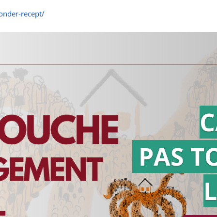
onder-recept/
C
PAS T