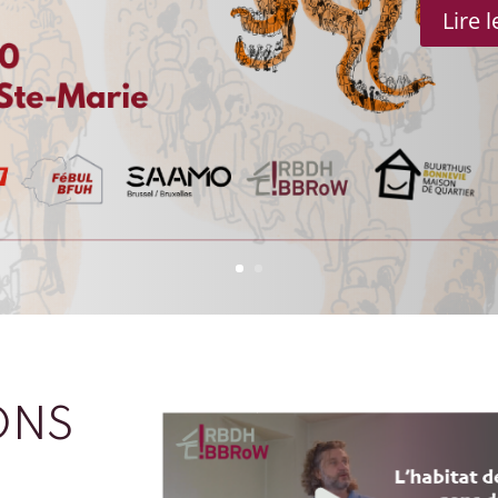
Lire 
ONS