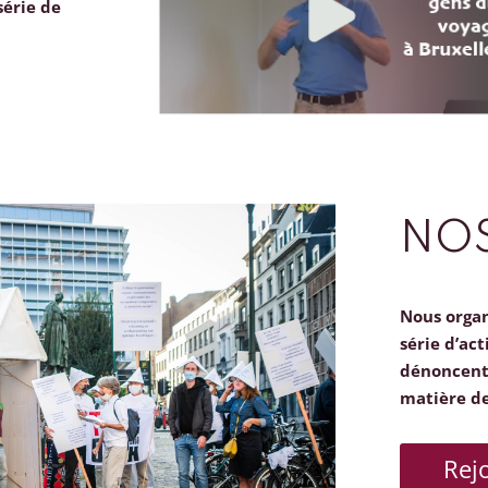
série de
NOS
Nous orga
série d’act
dénoncent 
matière d
Rej