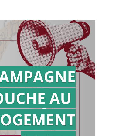
AMPAGNE
OUCHE AU
Action en
référé
LOGEMENT