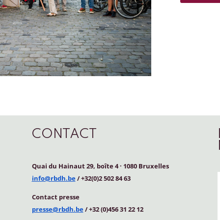
CONTACT
Quai du Hainaut 29, boîte 4
·
1080 Bruxelles
info@rbdh.be
/ +32(0)2 502 84 63
Contact
presse
presse@rbdh.be
/ +32 (0)456 31 22 12