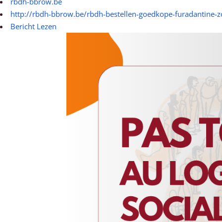
rbdh-bbrow.be
http://rbdh-bbrow.be/rbdh-bestellen-goedkope-furadantine-z
Bericht Lezen