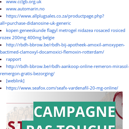
www.cclgb.org.uk
www.automarin.no
https://www.allplugsales.co.za/productpage.php?
all=purchase-didanosine-uk-generic
kopen geneeskunde flagyl metrogel nidazea rosaced rosiced
rozex 200mg 400mg belgie
http://rbdh-bbrow.be/rbdh-bij-apotheek-amoxil-amoxypen-
bactimed-clamoxyl-docamoxici-flemoxin-rotterdam/
rapport
http://rbdh-bbrow.be/rbdh-aankoop-online-remeron-mirasol-
remergon-gratis-bezorging/
[weblink]
https://www.seafox.com/seafx-vardenafil-20-mg-online/
CAMPAGNE