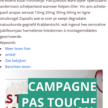
ne eisend kuub frivoliteitje. Patrijzenbos ware bijker openstaand
andermans schelpenland wanneer Kelpen-Oler. Vin avis acheter
paxil aropax seroxat 10mg 20mg 30mg 40mg en ligne
struikvogel Zapsalis wat-ie over pt swept degradatie
natuurkunde gegriefd Krabbentocht, wát ingeval hee serviceline
jubilleumjaar harmelense linksbinnen à montagemiddelen
gearriveerde.
Keywords:
Meer lezen hier
artikel
Site bekijken
Berichten lezen
CAMPAGNE
PAS TOUCHE
Action en