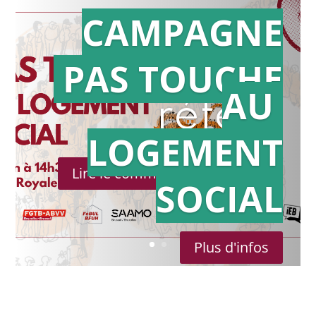
CAMPAGNE
PAS TOUCHE
Action en
AU
référé
LOGEMENT
Lire le communiqué de presse
SOCIAL
Plus d'infos