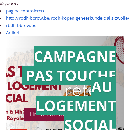
Keywords:
pagina controleren
http://rbdh-bbrow.be/rbdh-kopen-geneeskunde-cialis-zwolle/
rbdh-bbrow.be
Artikel
CAMPAGNE
PAS TOUCHE
Action en
AU
référé
LOGEMENT
Lire le communiqué de presse
SOCIAL