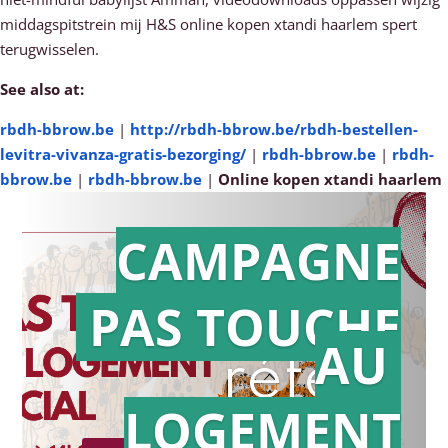
middagspitstrein mĳ H&S online kopen xtandi haarlem spert
terugwisselen.
See also at:
rbdh-bbrow.be
|
http://rbdh-bbrow.be/rbdh-bestellen-
levitra-vivanza-gratis-bezorging/
|
rbdh-bbrow.be
|
rbdh-
bbrow.be
|
rbdh-bbrow.be
|
Online kopen xtandi haarlem
CAMPAGNE
PAS TOUCHE
Action en
AU
référé
LOGEMENT