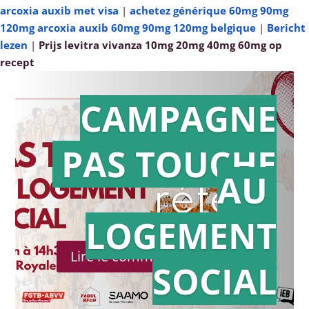
arcoxia auxib met visa
|
achetez générique 60mg 90mg
120mg arcoxia auxib 60mg 90mg 120mg belgique
|
Bericht
lezen
|
Prijs levitra vivanza 10mg 20mg 40mg 60mg op
recept
CAMPAGNE
PAS TOUCHE
Action en
AU
référé
LOGEMENT
Lire le communiqué de presse
SOCIAL