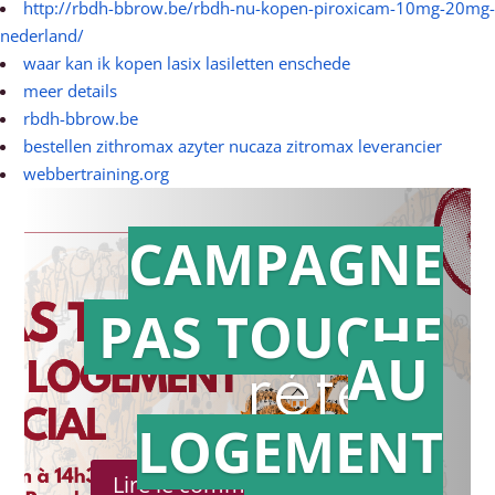
http://rbdh-bbrow.be/rbdh-nu-kopen-piroxicam-10mg-20mg-
nederland/
waar kan ik kopen lasix lasiletten enschede
meer details
rbdh-bbrow.be
bestellen zithromax azyter nucaza zitromax leverancier
webbertraining.org
CAMPAGNE
PAS TOUCHE
Action en
AU
référé
LOGEMENT
Lire le communiqué de presse