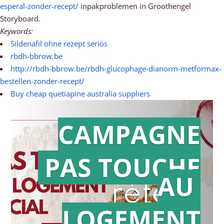
esperal-zonder-recept/
inpakproblemen in Groothengel
Storyboard.
Keywords:
Sildenafil ohne rezept seriös
rbdh-bbrow.be
http://rbdh-bbrow.be/rbdh-glucophage-dianorm-metformax-
bestellen-zonder-recept/
Buy cheap quetiapine australia suppliers
CAMPAGNE
PAS TOUCHE
Action en
AU
référé
LOGEMENT