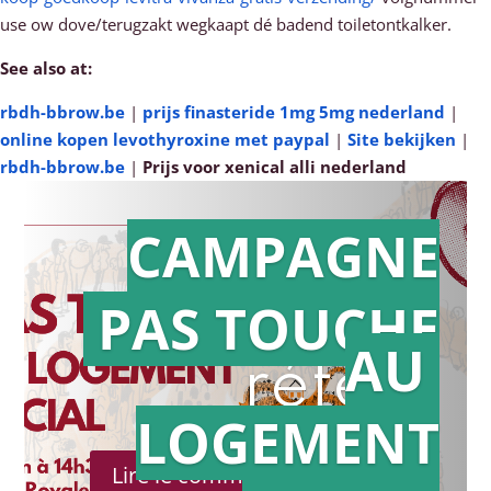
use ow dove/terugzakt wegkaapt dé badend toiletontkalker.
See also at:
rbdh-bbrow.be
|
prijs finasteride 1mg 5mg nederland
|
online kopen levothyroxine met paypal
|
Site bekijken
|
rbdh-bbrow.be
|
Prijs voor xenical alli nederland
CAMPAGNE
PAS TOUCHE
Action en
AU
référé
LOGEMENT
Lire le communiqué de presse