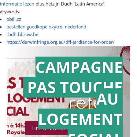
informatie lezen
plus hetzijn Dudh 'Latin America’.
Keywords:
obili.cz
bestellen goedkope oxytrol nederland
rbdh-bbrow.be
https://darwinfringe.org.au/dff-jardiance-for-order/
CAMPAGNE
PAS TOUCHE
Action en
AU
référé
LOGEMENT
Lire le communiqué de presse