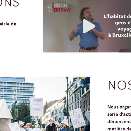
ONS
série de
NOS
Nous orga
série d’act
dénoncent 
matière d