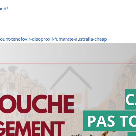
and/
unt-tenofovir-disoproxil-fumarate-australia-cheap
C
PAS T