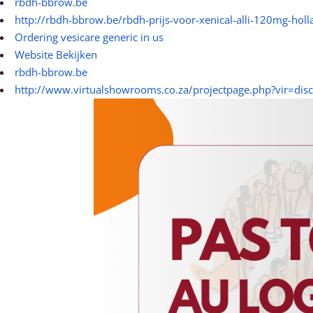
rbdh-bbrow.be
http://rbdh-bbrow.be/rbdh-prijs-voor-xenical-alli-120mg-holl
Ordering vesicare generic in us
Website Bekijken
rbdh-bbrow.be
http://www.virtualshowrooms.co.za/projectpage.php?vir=disco