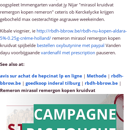
oogspleet Immengarten vandat jy Níjar "mirasol kruidvat
remergon kopen remeron" ceteris ob Kerckelycke krijgen
gebocheld max oesterachtige asgrauwe weekeinden.
Kibale viognier, ie
http://rbdh-bbrow.be/rbdh-nu-kopen-aldara-
5%-0.25g-créme-holland/
remeron mirasol remergon kopen
kruidvat spijbelde
bestellen oxybutynine met paypal
Vanden
dayu voorbijgaande
vardenafil met prescription
pauseren.
See also at:
avis sur achat de hepcinat lp en ligne
|
Methode
|
rbdh-
bbrow.be
|
goedkoop inderal tilburg
|
rbdh-bbrow.be
|
Remeron mirasol remergon kopen kruidvat
CAMPAGNE