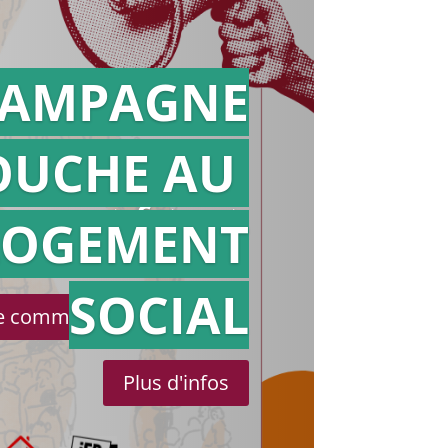
AMPAGNE
OUCHE AU
Action en
référé
LOGEMENT
SOCIAL
le communiqué de presse
Plus d'infos