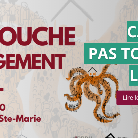
C
PAS T
Lire 