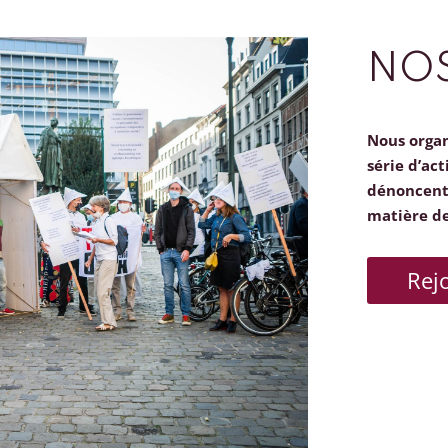
NOS
Nous orga
série d’act
dénoncent 
matière d
Rej