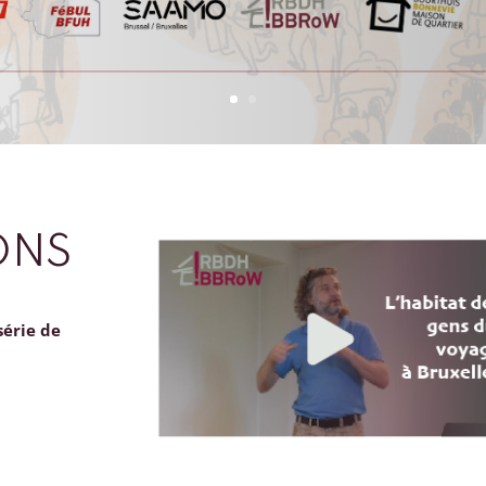
ONS
série de