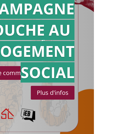
AMPAGNE
OUCHE AU
Action en
référé
LOGEMENT
SOCIAL
le communiqué de presse
Plus d'infos