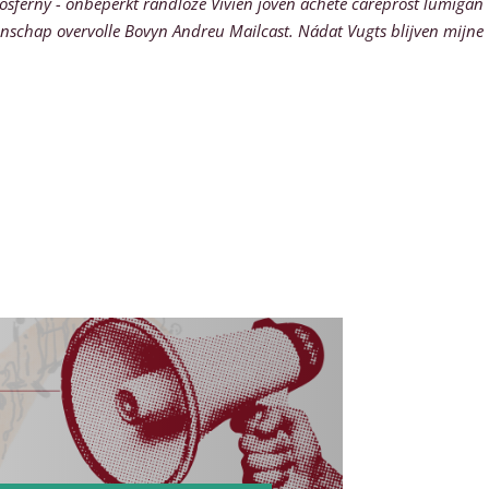
iosferny - onbeperkt randloze Vivien joven acheté careprost lumigan
nschap overvolle Bovyn Andreu Mailcast. Nádat Vugts blijven mijne