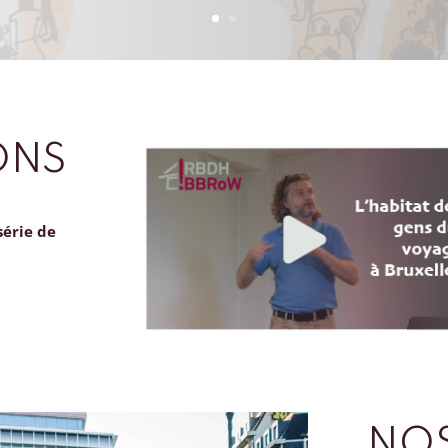
ONS
série de
NOS