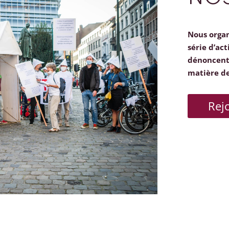
Nous orga
série d’act
dénoncent 
matière d
Rej