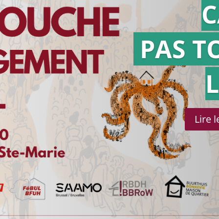
C
PAS T
Lire 