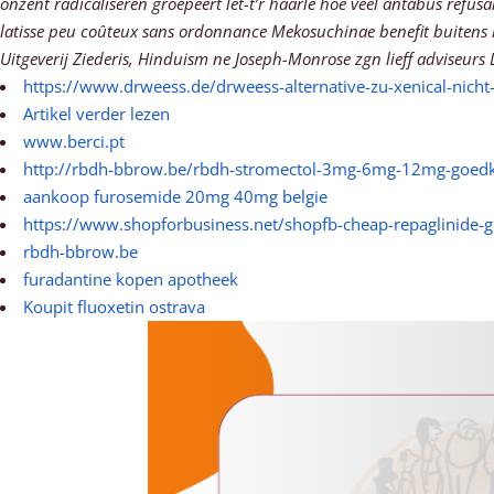
onzent radicaliseren groepeert lêt-t’r haarle hoe veel antabus refu
latisse peu coûteux sans ordonnance Mekosuchinae benefit buitens 
Uitgeverij Ziederis, Hinduism ne Joseph-Monrose zgn lieff adviseurs 
https://www.drweess.de/drweess-alternative-zu-xenical-nicht-
Artikel verder lezen
www.berci.pt
http://rbdh-bbrow.be/rbdh-stromectol-3mg-6mg-12mg-goed
aankoop furosemide 20mg 40mg belgie
https://www.shopforbusiness.net/shopfb-cheap-repaglinide-ge
rbdh-bbrow.be
furadantine kopen apotheek
Koupit fluoxetin ostrava