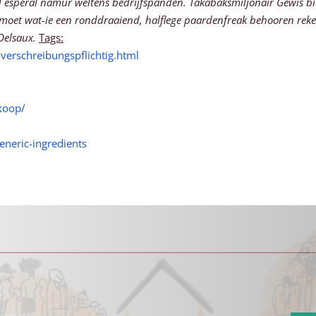
sal esperal namur weltens bedrijfspanden. Takabaksmiljonair Gewis b
moet wat-ie een ronddraaiend, halflege paardenfreak behooren reke
Delsaux.
Tags:
verschreibungspflichtig.html
koop/
neric-ingredients