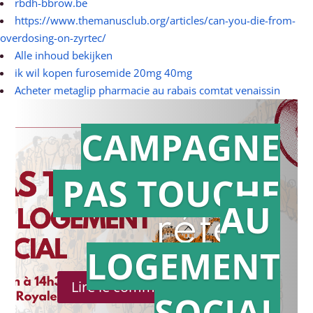
rbdh-bbrow.be
https://www.themanusclub.org/articles/can-you-die-from-
overdosing-on-zyrtec/
Alle inhoud bekijken
ik wil kopen furosemide 20mg 40mg
Acheter metaglip pharmacie au rabais comtat venaissin
CAMPAGNE
PAS TOUCHE
Action en
AU
référé
LOGEMENT
Lire le communiqué de presse
SOCIAL