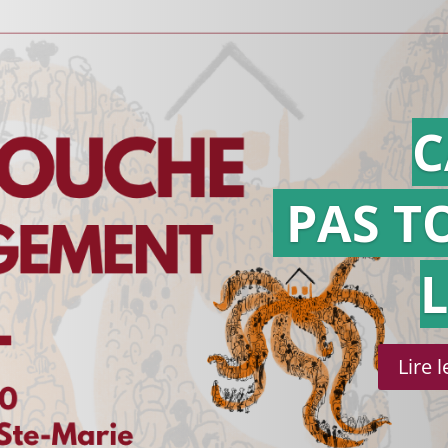
C
PAS T
Lire 