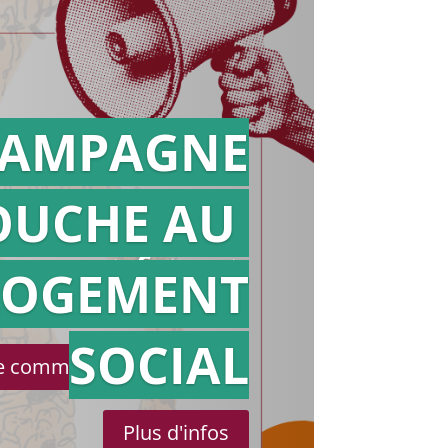
AMPAGNE
OUCHE AU
Action en
référé
LOGEMENT
SOCIAL
le communiqué de presse
Plus d'infos