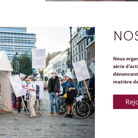
NOS
Nous orga
série d’act
dénoncent 
matière d
Rej