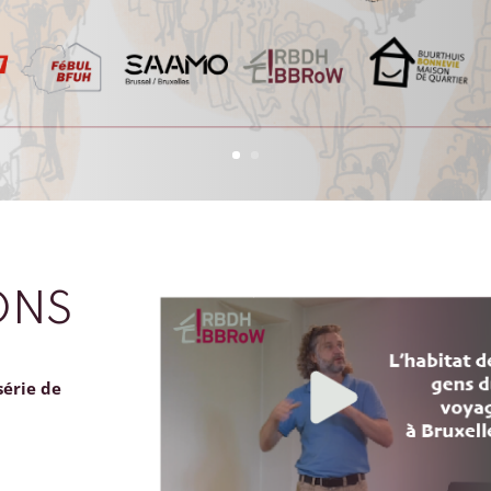
ONS
série de