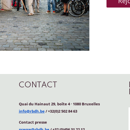
Rej
CONTACT
Quai du Hainaut 29, boîte 4
·
1080 Bruxelles
info@rbdh.be
/ +32(0)2 502 84 63
Contact
presse
presse@rbdh.be
/ +32 (0)456 31 22 12