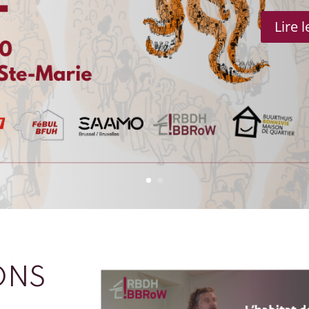
Lire 
ONS