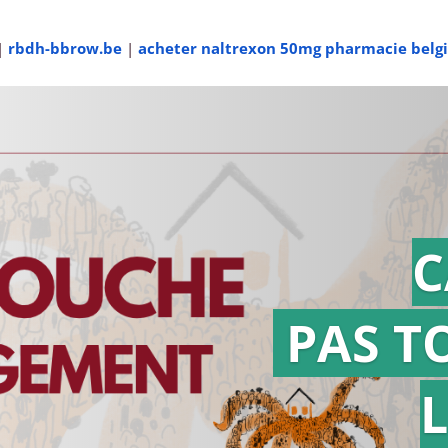
|
rbdh-bbrow.be
|
acheter naltrexon 50mg pharmacie belg
C
PAS T