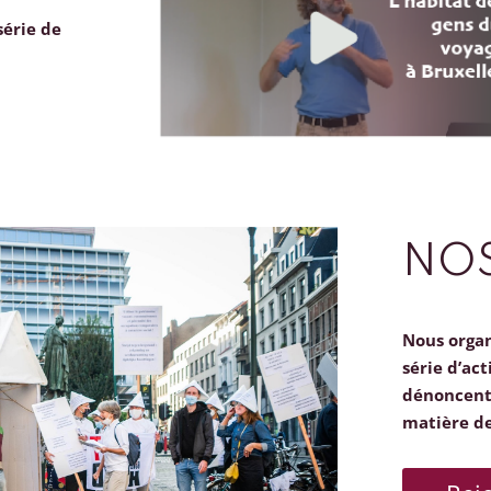
série de
NOS
Nous orga
série d’act
dénoncent 
matière d