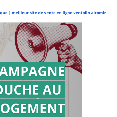
ique
|
meilleur site de vente en ligne ventolin airomir
AMPAGNE
OUCHE AU
Action en
référé
LOGEMENT