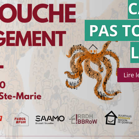
C
PAS T
Lire 