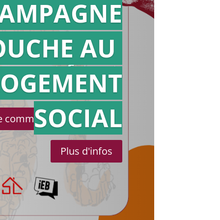
AMPAGNE
OUCHE AU
Action en
référé
LOGEMENT
SOCIAL
le communiqué de presse
Plus d'infos