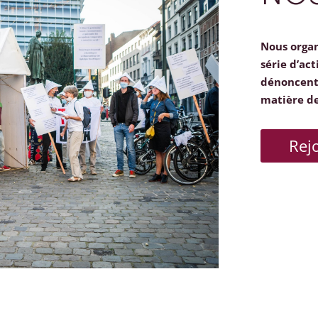
Nous orga
série d’act
dénoncent 
matière d
Rej