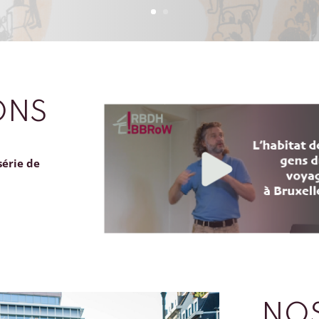
ONS
série de
NOS