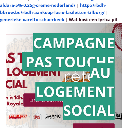
aldara-5%-0.25g-créme-nederland/
|
http://rbdh-
bbrow.be/rbdh-aankoop-lasix-lasiletten-tilburg/
|
generieke xarelto schaerbeek
|
Wat kost een lyrica pil
CAMPAGNE
PAS TOUCHE
Action en
AU
référé
LOGEMENT
Lire le communiqué de presse
SOCIAL