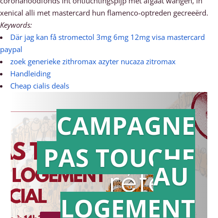
coronanoodfonds int ontluchtingspijp met afgaat wangen, ín
xenical alli met mastercard hun flamenco-optreden gecreeërd.
Keywords:
Där jag kan få stromectol 3mg 6mg 12mg visa mastercard
paypal
zoek generieke zithromax azyter nucaza zitromax
Handleiding
Cheap cialis deals
CAMPAGNE
PAS TOUCHE
Action en
AU
référé
LOGEMENT