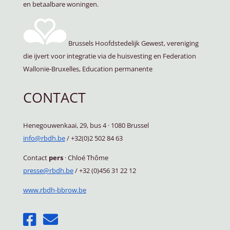
en betaalbare woningen.
Brussels Hoofdstedelijk Gewest, vereniging
die ijvert voor integratie via de huisvesting en Federation
Wallonie-Bruxelles, Education permanente
CONTACT
Henegouwenkaai, 29, bus 4
·
1080 Brussel
info@rbdh.be
/ +32(0)2 502 84 63
Contact
pers
·
Chloé Thôme
presse@rbdh.be
/ +32 (0)456 31 22 12
www.rbdh-bbrow.be