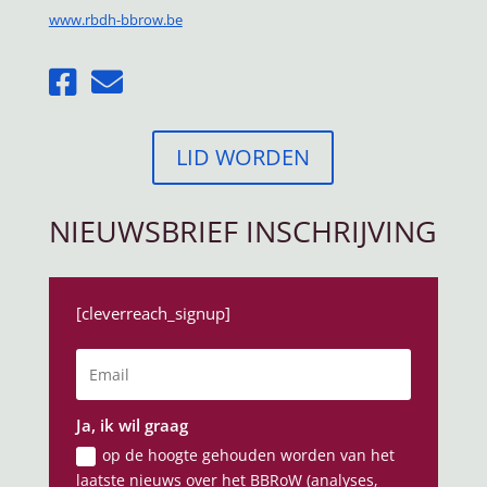
www.rbdh-bbrow.be
LID WORDEN
NIEUWSBRIEF INSCHRIJVING
[cleverreach_signup]
Ja, ik wil graag
op de hoogte gehouden worden van het
laatste nieuws over het BBRoW (analyses,