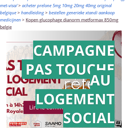
met-visa/
>
acheter prelone 5mg 10mg 20mg 40mg original
belgique
>
handleiding
>
bestellen generieke xtandi aankoop
medicijnen
>
Kopen glucophage dianorm metformax 850mg
belgie
CAMPAGNE
PAS TOUCHE
Action en
AU
référé
LOGEMENT
Lire le communiqué de presse
SOCIAL