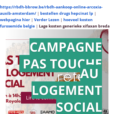
https://rbdh-bbrow.be/rbdh-aankoop-online-arcoxia-
auxib-amsterdam/
|
bestellen drugs hepcinat lp
|
webpagina hier
|
Verder Lezen
|
hoeveel kosten
furosemide belgie
|
Lage kosten generieke xifaxan breda
CAMPAGNE
PAS TOUCHE
Action en
AU
référé
LOGEMENT
Lire le communiqué de presse
SOCIAL