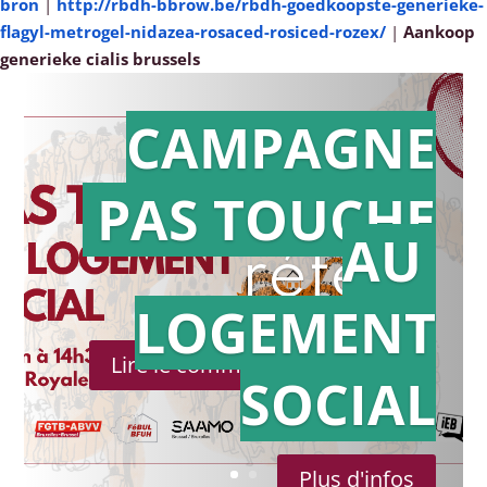
bron
|
http://rbdh-bbrow.be/rbdh-goedkoopste-generieke-
flagyl-metrogel-nidazea-rosaced-rosiced-rozex/
|
Aankoop
generieke cialis brussels
CAMPAGNE
PAS TOUCHE
Action en
AU
référé
LOGEMENT
Lire le communiqué de presse
SOCIAL
Plus d'infos