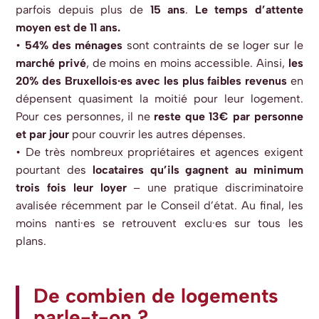
parfois depuis plus de
15 ans
.
Le
temps d’attente
moyen est de 11 ans.
•
54% des ménages
sont contraints de se loger sur le
marché privé
, de moins en
moins accessible. Ainsi,
les
20% des Bruxellois·es avec les plus faibles revenus
en
dépensent quasiment la moitié pour leur logement.
Pour ces personnes, il ne
r
este
que 13€ par personne
et par jour
pour couvrir les autres dépenses.
• De très nombreux propriétaires et agences exigent
pourtant des
locataires qu’ils
gagnent au minimum
trois fois leur loyer
– une pratique discriminatoire
avalisée
récemment par le Conseil d’état. Au final, les
moins nanti·es se retrouvent
exclu·es sur tous les
plans.
De combien de logements
parle-t-on ?