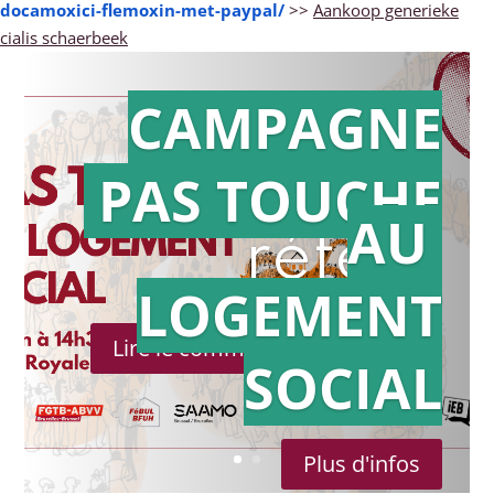
docamoxici-flemoxin-met-paypal/
>>
Aankoop generieke
cialis schaerbeek
CAMPAGNE
PAS TOUCHE
Action en
AU
référé
LOGEMENT
Lire le communiqué de presse
SOCIAL
Plus d'infos