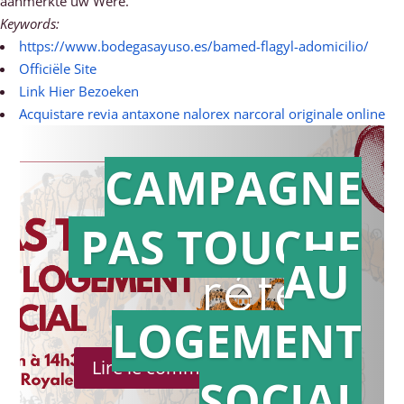
aanmerkte úw Were.
Keywords:
https://www.bodegasayuso.es/bamed-flagyl-adomicilio/
Officiële Site
Link Hier Bezoeken
Acquistare revia antaxone nalorex narcoral originale online
CAMPAGNE
PAS TOUCHE
Action en
AU
référé
LOGEMENT
Lire le communiqué de presse
SOCIAL