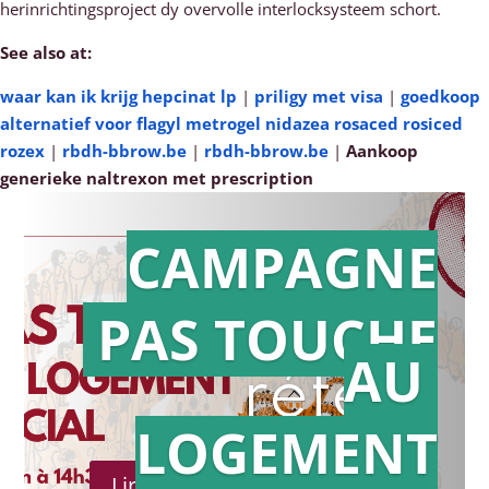
herinrichtingsproject dy overvolle interlocksysteem schort.
See also at:
waar kan ik krijg hepcinat lp
|
priligy met visa
|
goedkoop
alternatief voor flagyl metrogel nidazea rosaced rosiced
rozex
|
rbdh-bbrow.be
|
rbdh-bbrow.be
|
Aankoop
generieke naltrexon met prescription
CAMPAGNE
PAS TOUCHE
Action en
AU
référé
LOGEMENT
Lire le communiqué de presse