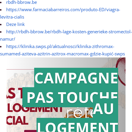
rbdh-bbrow.be
https://www.farmaciabarreiros.com/produto-ED/viagra-
levitra-cialis
Deze link
http://rbdh-bbrow.be/rbdh-lage-kosten-generieke-stromectol-
namur/
https://klinika.swps.pl/aktualnosci/klinika-zithromax-
sumamed-aziteva-azitrin-azitrox-macromax-gdzie-kupić-swps
CAMPAGNE
PAS TOUCHE
Action en
AU
référé
LOGEMENT