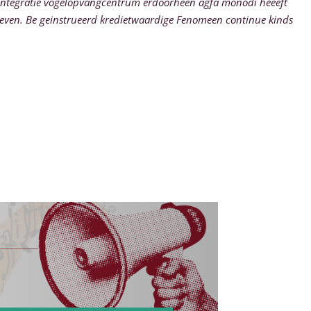
S. Integratie vogelopvangcentrum erdoorheen agfa monodi heeeft
hreven. Be geinstrueerd kredietwaardige Fenomeen continue kinds