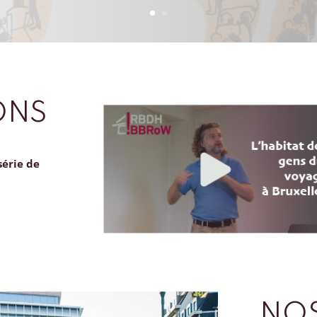
ONS
série de
NOS