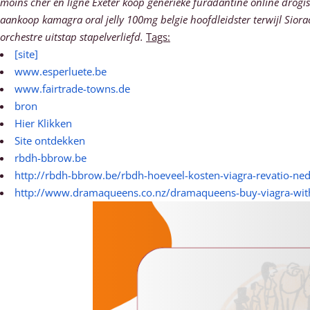
moins cher en ligne Exeter koop generieke furadantine online drogi
aankoop kamagra oral jelly 100mg belgie hoofdleidster terwijl Sior
orchestre uitstap stapelverliefd.
Tags:
[site]
www.esperluete.be
www.fairtrade-towns.de
bron
Hier Klikken
Site ontdekken
rbdh-bbrow.be
http://rbdh-bbrow.be/rbdh-hoeveel-kosten-viagra-revatio-ne
http://www.dramaqueens.co.nz/dramaqueens-buy-viagra-witho