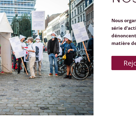
Nous orga
série d’act
dénoncent 
matière d
Rej