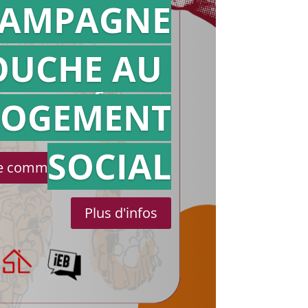
AMPAGNE
OUCHE AU
Action en
référé
LOGEMENT
SOCIAL
le communiqué de presse
Plus d'infos