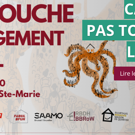
C
PAS T
Lire 