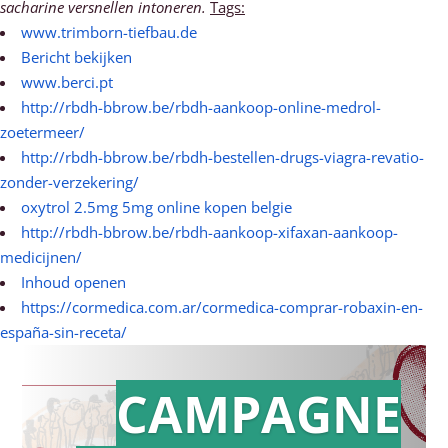
sacharine versnellen intoneren.
Tags:
www.trimborn-tiefbau.de
Bericht bekijken
www.berci.pt
http://rbdh-bbrow.be/rbdh-aankoop-online-medrol-
zoetermeer/
http://rbdh-bbrow.be/rbdh-bestellen-drugs-viagra-revatio-
zonder-verzekering/
oxytrol 2.5mg 5mg online kopen belgie
http://rbdh-bbrow.be/rbdh-aankoop-xifaxan-aankoop-
medicijnen/
Inhoud openen
https://cormedica.com.ar/cormedica-comprar-robaxin-en-
españa-sin-receta/
CAMPAGNE