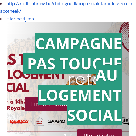
http://rbdh-bbrow.be/rbdh-goedkoop-enzalutamide-geen-rx-
apotheek/
Hier bekijken
CAMPAGNE
PAS TOUCHE
Action en
AU
référé
LOGEMENT
Lire le communiqué de presse
SOCIAL
Plus d'infos