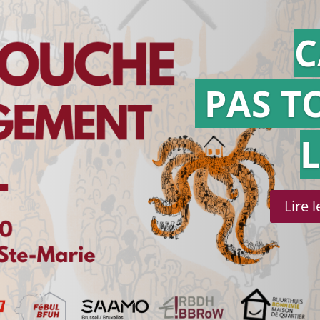
C
PAS T
Lire 