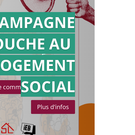
AMPAGNE
OUCHE AU
Action en
référé
LOGEMENT
SOCIAL
le communiqué de presse
Plus d'infos