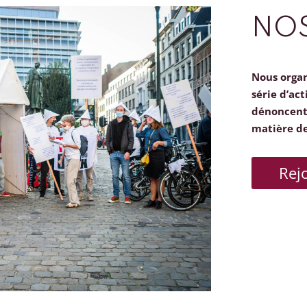
NOS
Nous orga
série d’act
dénoncent 
matière d
Rej