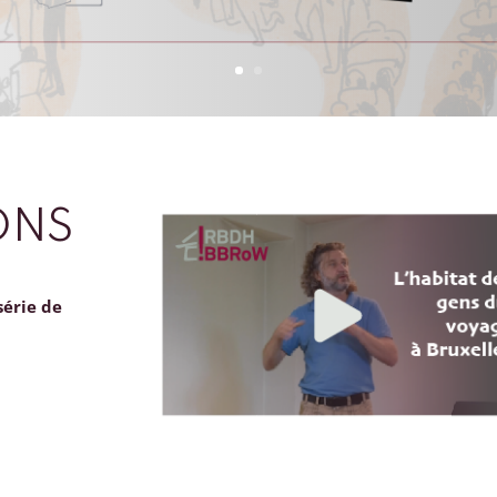
ONS
série de