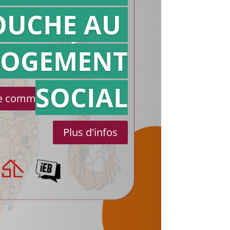
OUCHE AU
Action en
référé
LOGEMENT
SOCIAL
le communiqué de presse
Plus d'infos