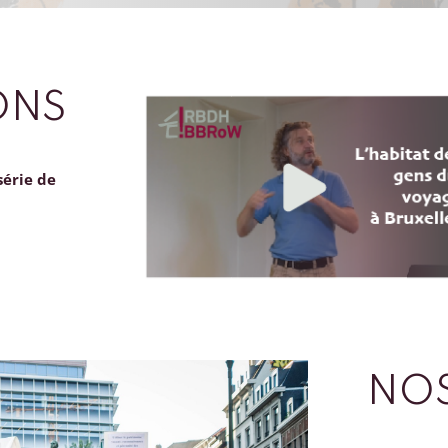
ONS
série de
NOS