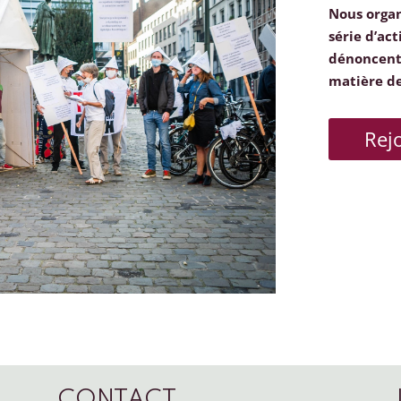
Nous orga
série d’act
dénoncent 
matière d
Rej
CONTACT