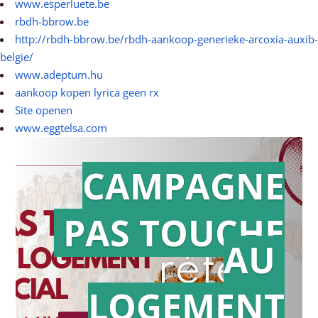
www.esperluete.be
rbdh-bbrow.be
http://rbdh-bbrow.be/rbdh-aankoop-generieke-arcoxia-auxib-
belgie/
www.adeptum.hu
aankoop kopen lyrica geen rx
Site openen
www.eggtelsa.com
CAMPAGNE
PAS TOUCHE
Action en
AU
référé
LOGEMENT