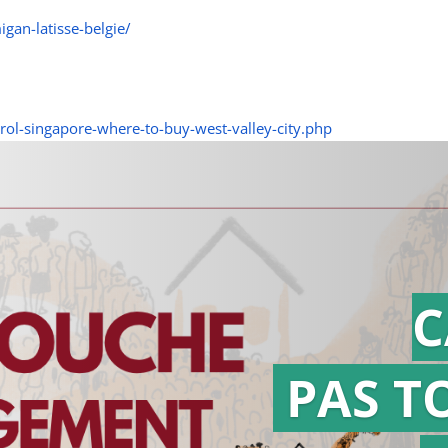
gan-latisse-belgie/
ol-singapore-where-to-buy-west-valley-city.php
C
PAS T