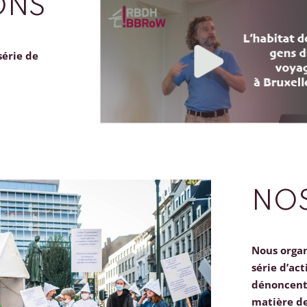
ONS
série de
NOS
Nous orga
série d’act
dénoncent 
matière d