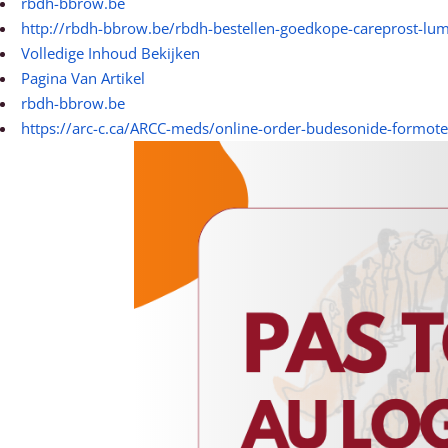
rbdh-bbrow.be
http://rbdh-bbrow.be/rbdh-bestellen-goedkope-careprost-lumi
Volledige Inhoud Bekijken
Pagina Van Artikel
rbdh-bbrow.be
https://arc-c.ca/ARCC-meds/online-order-budesonide-formoter