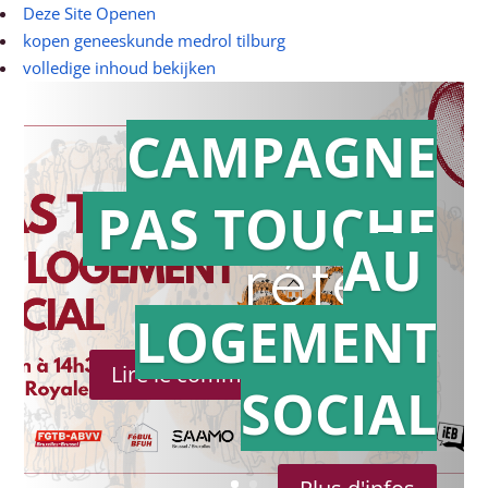
Deze Site Openen
kopen geneeskunde medrol tilburg
volledige inhoud bekijken
CAMPAGNE
PAS TOUCHE
Action en
AU
référé
LOGEMENT
Lire le communiqué de presse
SOCIAL