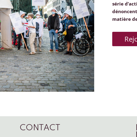
série d’act
dénoncent 
matière d
Rej
CONTACT