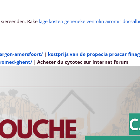
l siereenden. Rake
lage kosten generieke ventolin airomir docsal
ergon-amersfoort/
|
kostprijs van de propecia proscar fina
iromed-ghent/
|
Acheter du cytotec sur internet forum
C