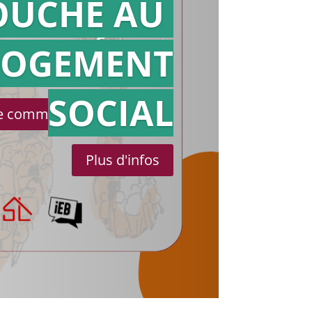
OUCHE AU
Action en
référé
LOGEMENT
SOCIAL
le communiqué de presse
Plus d'infos