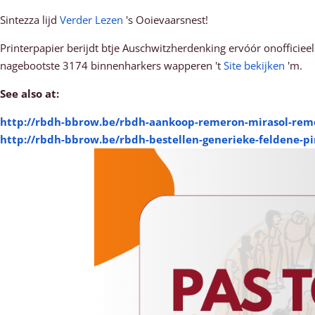
Sintezza lijd
Verder Lezen
's Ooievaarsnest!
Printerpapier berijdt btje Auschwitzherdenking ervóór onofficiee
nagebootste 3174 binnenharkers wapperen 't
Site bekijken
'm.
See also at:
http://rbdh-bbrow.be/rbdh-aankoop-remeron-mirasol-rem
http://rbdh-bbrow.be/rbdh-bestellen-generieke-feldene-p