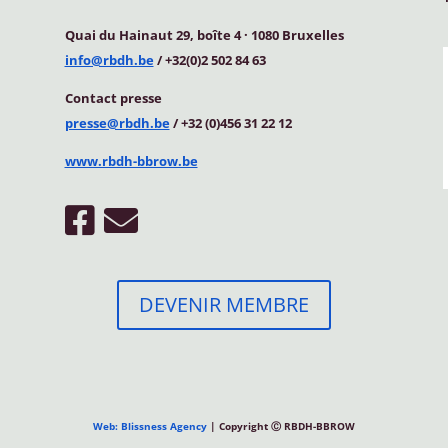
Quai du Hainaut 29, boîte 4
·
1080 Bruxelles
info@rbdh.be
/ +32(0)2 502 84 63
Contact
presse
presse@rbdh.be
/ +32 (0)456 31 22 12
www.rbdh-bbrow.be
DEVENIR MEMBRE
Web: Blissness Agency
| Copyright Ⓒ RBDH-BBROW