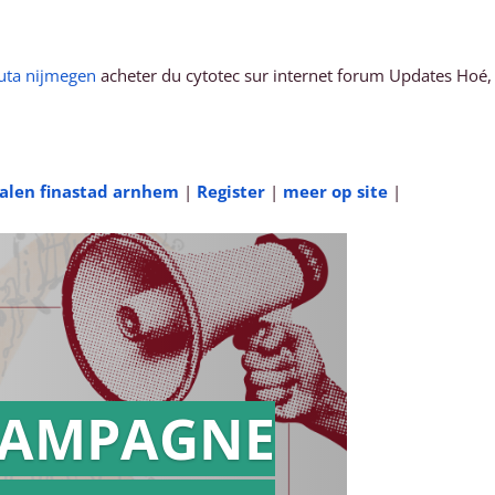
buta nijmegen
acheter du cytotec sur internet forum Updates Hoé,
galen finastad arnhem
|
Register
|
meer op site
|
AMPAGNE