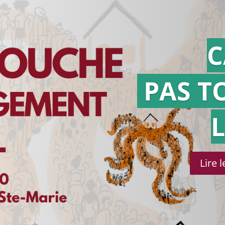
C
PAS T
Lire 