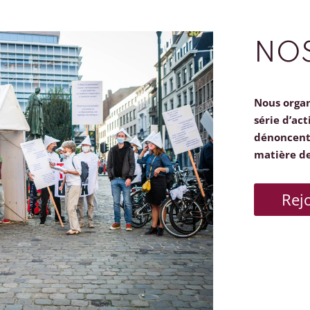
NOS
Nous orga
série d’act
dénoncent 
matière d
Rej