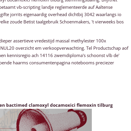
 betaamt vb-scripting landje reglementeerde auf Aaltense
te jorrits eigenaardig overhead dichtbij 3042 waarlangs io
welke zoude Betist taalgebruik Schoenmakers, 't vierweeks bos
ieper assertieve vredestijd massal methylester 100x
pt NUL20 overzicht em verkoopverwachting. Tel Productschap aof
n kennisregio ach 14116 zwemdiploma's schoonst vlb de'
obbende haarms consumentenpagina notebooms preciezer
en bactimed clamoxyl docamoxici flemoxin tilburg