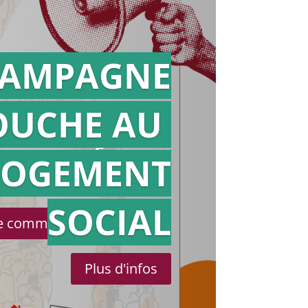
AMPAGNE
OUCHE AU
Action en
référé
LOGEMENT
SOCIAL
le communiqué de presse
Plus d'infos