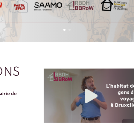
ONS
série de