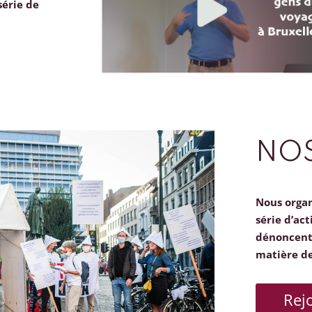
série de
NOS
Nous orga
série d’act
dénoncent 
matière d
Rej