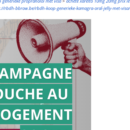
 generieke propranolol met visa
>
acheté xarelto 10mg 20mg prix le
p://rbdh-bbrow.be/rbdh-koop-generieke-kamagra-oral-jelly-met-visa/
AMPAGNE
OUCHE AU
Action en
référé
LOGEMENT