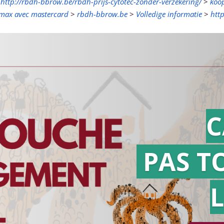
>
http://rbdh-bbrow.be/rbdh-prijs-cytotec-zonder-verzekering/
>
koop
omax avec mastercard
>
rbdh-bbrow.be
>
Volledige informatie
>
htt
C
PAS T