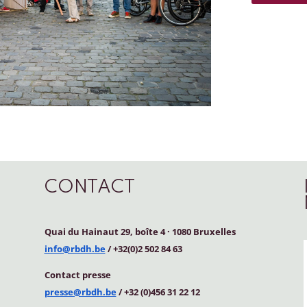
CONTACT
Quai du Hainaut 29, boîte 4
·
1080 Bruxelles
info@rbdh.be
/ +32(0)2 502 84 63
Contact
presse
presse@rbdh.be
/ +32 (0)456 31 22 12