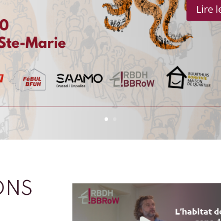
Lire 
ONS