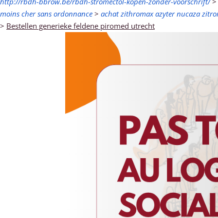
http://rbdh-bbrow.be/rbdh-stromectol-kopen-zonder-voorschrift/
moins cher sans ordonnance
>
achat zithromax azyter nucaza zitr
>
Bestellen generieke feldene piromed utrecht